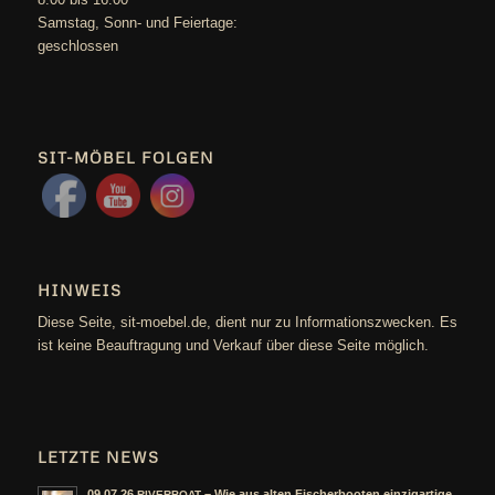
Sams­tag, Sonn- und Feiertage:
geschlossen
SIT-MÖBEL FOLGEN
HINWEIS
Die­se Sei­te, sit-moebel.de, dient nur zu Infor­ma­ti­ons­zwe­cken. Es
ist kei­ne Beauf­tra­gung und Ver­kauf über die­se Sei­te möglich.
LETZTE NEWS
09.07.26
– Wie aus alten Fischerbooten einzigartige
RIVERBOAT