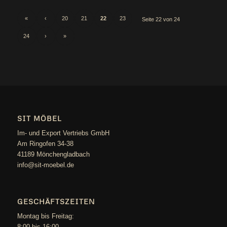
«
‹
20
21
22
23
Sei­te 22 von 24
24
›
»
SIT MÖBEL
Im- und Export Vertriebs GmbH
Am Ringofen 34-38
41189 Mönchengladbach
info@sit-moebel.de
GESCHÄFTSZEITEN
Mon­tag bis Freitag:
8:00 bis 16:00