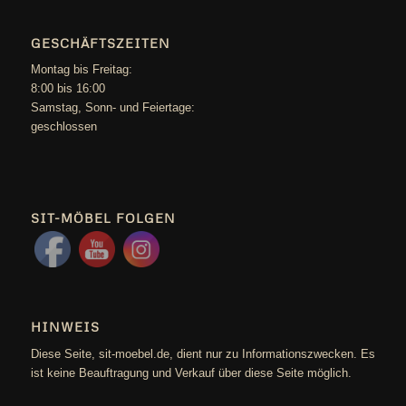
GESCHÄFTSZEITEN
Mon­tag bis Freitag:
8:00 bis 16:00
Sams­tag, Sonn- und Feiertage:
geschlossen
SIT-MÖBEL FOLGEN
HINWEIS
Die­se Sei­te, sit-moebel.de, dient nur zu Infor­ma­ti­ons­zwe­cken. Es
ist kei­ne Beauf­tra­gung und Ver­kauf über die­se Sei­te möglich.