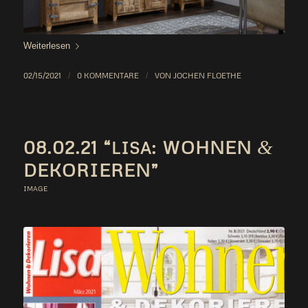
Wei­ter­le­sen
02/15/2021
/
0 KOMMENTARE
/
VON
JOCHEN FLOETHE
08.02.21 “
: WOHNEN
&
LISA
DEKORIEREN”
IMAGE