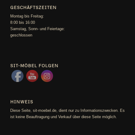
GESCHÄFTSZEITEN
Mon­tag bis Freitag:
8:00 bis 16:00
Sams­tag, Sonn- und Feiertage:
geschlossen
SIT-MÖBEL FOLGEN
HINWEIS
Die­se Sei­te, sit-moebel.de, dient nur zu Infor­ma­ti­ons­zwe­cken. Es
ist kei­ne Beauf­tra­gung und Ver­kauf über die­se Sei­te möglich.