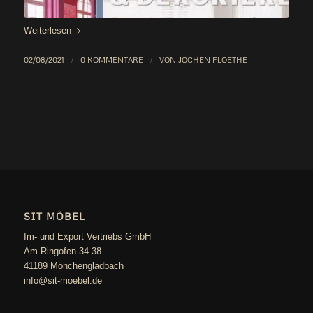
Wei­ter­le­sen
02/08/2021
/
0 KOMMENTARE
/
VON
JOCHEN FLOETHE
SIT MÖBEL
Im- und Export Vertriebs GmbH
Am Ringofen 34-38
41189 Mönchengladbach
info@sit-moebel.de