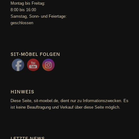
Mon­tag bis Freitag:
8:00 bis 16:00
Sams­tag, Sonn- und Feiertage:
geschlossen
SIT-MÖBEL FOLGEN
HINWEIS
Die­se Sei­te, sit-moebel.de, dient nur zu Infor­ma­ti­ons­zwe­cken. Es
ist kei­ne Beauf­tra­gung und Ver­kauf über die­se Sei­te möglich.
LETZTE NEWS