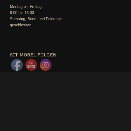
Mon­tag bis Freitag:
8:00 bis 16:00
Sams­tag, Sonn- und Feiertage:
geschlossen
SIT-MÖBEL FOLGEN
HINWEIS
Die­se Sei­te, sit-moebel.de, dient nur zu Infor­ma­ti­ons­zwe­cken. Es
ist kei­ne Beauf­tra­gung und Ver­kauf über die­se Sei­te möglich.