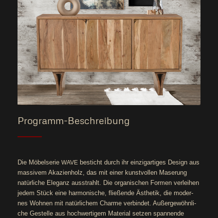
Programm-Beschreibung
Die Möbel­se­rie
besticht durch ihr ein­zig­ar­ti­ges Design aus
WAVE
mas­si­vem Aka­zi­en­holz, das mit einer kunst­vol­len Mase­rung
natür­li­che Ele­ganz aus­strahlt. Die orga­ni­schen For­men ver­lei­hen
jedem Stück eine har­mo­ni­sche, flie­ßen­de Ästhe­tik, die moder­
nes Woh­nen mit natür­li­chem Charme ver­bin­det. Außer­ge­wöhn­li­
che Gestel­le aus hoch­wer­ti­gem Mate­ri­al set­zen span­nen­de