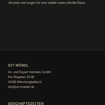
Akzen­te und sor­gen für eine sta­bi­le sowie stil­vol­le Basis.
SIT MÖBEL
Im- und Export Vertriebs GmbH
Am Ringofen 34-38
41189 Mönchengladbach
info@sit-moebel.de
GESCHÄFTSZEITEN