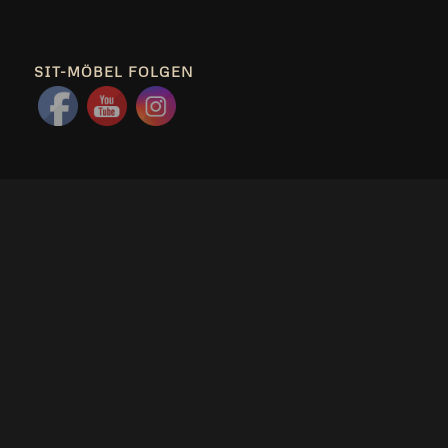
SIT-MÖBEL FOLGEN
HINWEIS
Die­se Sei­te, sit-moebel.de, dient nur zu Infor­ma­ti­ons­zwe­cken. Es
ist kei­ne Beauf­tra­gung und Ver­kauf über die­se Sei­te möglich.
LETZTE NEWS
09.07.26
– Wie aus alten Fischerbooten einzigartige
RIVERBOAT
Unikate entstehen
07/09/2026 - 10:30
01.06.26 Ein Hauch Skandinavien mit der Möbelserie
HOLVIK