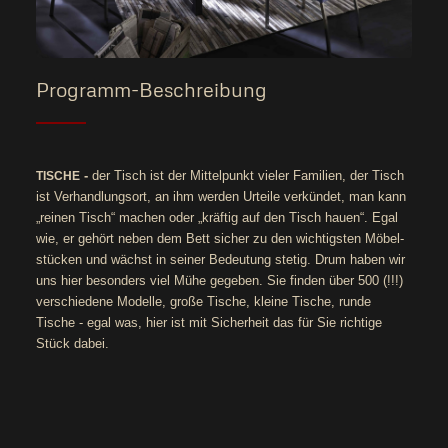
Programm-Beschreibung
-
der Tisch ist der Mit­tel­punkt vie­ler Fami­li­en, der Tisch
TISCHE
ist Ver­hand­lungs­ort, an ihm wer­den Urtei­le ver­kün­det, man kann
„rei­nen Tisch“ machen oder „kräf­tig auf den Tisch hau­en“. Egal
wie, er gehört neben dem Bett sicher zu den wich­tigs­ten Möbel­
stü­cken und wächst in sei­ner Bedeu­tung ste­tig. Drum haben wir
uns hier beson­ders viel Mühe gege­ben. Sie fin­den über 500 (!!!)
ver­schie­de­ne Model­le, gro­ße Tische, klei­ne Tische, run­de
Tische - egal was, hier ist mit Sicher­heit das für Sie rich­ti­ge
Stück dabei.