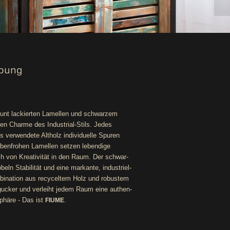
bung
 bunt lackier­ten Lamel­len und schwar­zem
u­en Charme des Indus­tri­al-Stils. Jedes
er­wen­de­te Alt­holz indi­vi­du­el­le Spu­ren
r­ben­fro­hen Lamel­len set­zen leben­di­ge
 von Krea­ti­vi­tät in den Raum. Der schwar­
ln Sta­bi­li­tät und eine mar­kan­te, indus­tri­el­
m­bi­na­ti­on aus recy­cel­tem Holz und robus­tem
u­cker und ver­leiht jedem Raum eine authen­
sphä­re - Das ist
.
FIUME