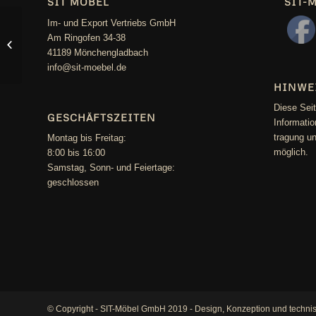
SIT MÖBEL
SIT-
Im- und Export Vertriebs GmbH
24.04.23
Am Ringofen 34-38
MITREISSENDE
PRÄSENTATION
41189 Mönchengladbach
...
info@sit-moebel.de
HINWE
Die­se Sei­
GESCHÄFTSZEITEN
Infor­ma­ti
tra­gung un
Mon­tag bis Freitag:
möglich.
8:00 bis 16:00
Sams­tag, Sonn- und Feiertage:
geschlossen
© Copyright - SIT-Möbel GmbH 2019 - Design, Konzeption und techni