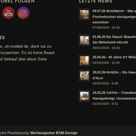
MÖBEL FOLGEN
LETZTE NEWS
09.07.26
– Wie a
RIVERBOAT
Fischerbooten einzigartige
entstehen
07/09/2026 - 10:30
IS
01.06.26 Ein Hauch Skandi
der Möbelserie
HOLVIK
te, sit-moebel.de, dient nur zu
06/01/2026 - 15:43
­ons­zwe­cken. Es ist kei­ne Beauf­
25.04.26 - 40 Jahre
Möb
SIT
d Ver­kauf über die­se Sei­te
04/25/2026 - 11:36
30.03.26
– Ein Hau
RIVIERA
d’Azur
03/30/2026 - 9:48
24.02.26
– Charakter
CHITRA
Handgefertigt. Unverwechs
02/24/2026 - 9:52
sche Realisierung:
Werbeagentur BSM-Design