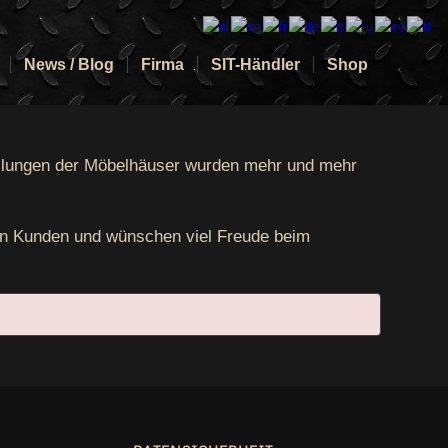
News / Blog
Firma
SIT-Händler
Shop
el­lun­gen der Möbel­häu­ser wur­den mehr und mehr
u­en Kun­den und wün­schen viel Freu­de beim