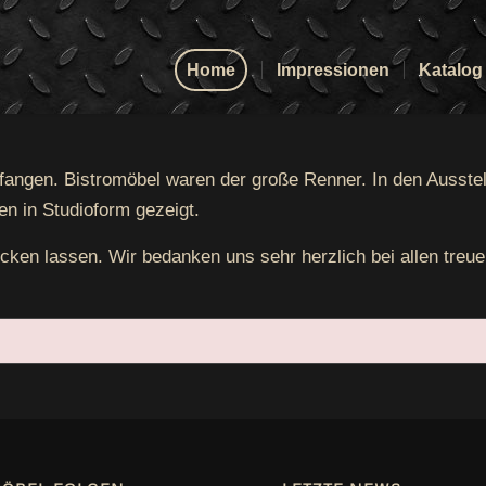
Home
Impressionen
Katalog
an­gen. Bis­tro­mö­bel waren der gro­ße Ren­ner. In den Aus­st
hen in Stu­dio­form gezeigt.
u­cken las­sen. Wir bedan­ken uns sehr herz­lich bei allen tre