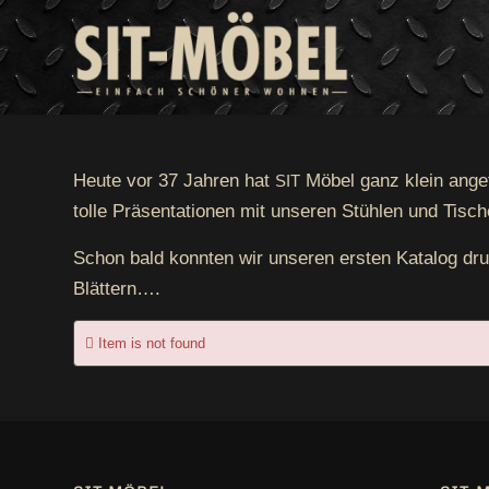
Heu­te vor 37 Jah­ren hat
Möbel ganz klein ange­f
SIT
tol­le Prä­sen­ta­tio­nen mit unse­ren Stüh­len und Tisc
Schon bald konn­ten wir unse­ren ers­ten Kata­log dr
Blättern….
Item is not found